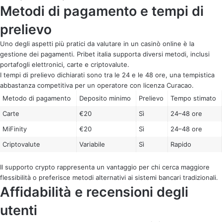
Metodi di pagamento e tempi di
prelievo
Uno degli aspetti più pratici da valutare in un casinò online è la
gestione dei pagamenti. Pribet italia supporta diversi metodi, inclusi
portafogli elettronici, carte e criptovalute.
I tempi di prelievo dichiarati sono tra le 24 e le 48 ore, una tempistica
abbastanza competitiva per un operatore con licenza Curacao.
Metodo di pagamento
Deposito minimo
Prelievo
Tempo stimato
Carte
€20
Sì
24–48 ore
MiFinity
€20
Sì
24–48 ore
Criptovalute
Variabile
Sì
Rapido
Il supporto crypto rappresenta un vantaggio per chi cerca maggiore
flessibilità o preferisce metodi alternativi ai sistemi bancari tradizionali.
Affidabilità e recensioni degli
utenti