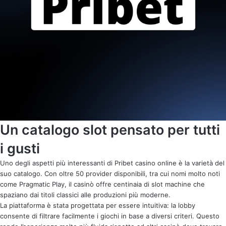
Un catalogo slot pensato per tutti
i gusti
Uno degli aspetti più interessanti di Pribet casino online è la varietà del
suo catalogo. Con oltre 50 provider disponibili, tra cui nomi molto noti
come Pragmatic Play, il casinò offre centinaia di slot machine che
spaziano dai titoli classici alle produzioni più moderne.
La piattaforma è stata progettata per essere intuitiva: la lobby
consente di filtrare facilmente i giochi in base a diversi criteri. Questo