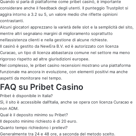
Quando si parla di piattaforme come pribet casinò, è importante
considerare anche il feedback degli utenti. Il punteggio Trustpilot si
aggira intorno a 3.2 su 5, un valore medio che riflette opinioni
contrastanti.
Alcuni giocatori apprezzano la varietà delle slot e la semplicità del sito,
mentre altri segnalano margini di miglioramento soprattutto
nell’assistenza clienti e nella gestione di alcune richieste.
Il casinò è gestito da NewEra B.V. ed è autorizzato con licenza
Curacao, un tipo di licenza abbastanza comune nel settore ma meno
rigoroso rispetto ad altre giurisdizioni europee.
Nel complesso, le pribet casino recensioni mostrano una piattaforma
funzionale ma ancora in evoluzione, con elementi positivi ma anche
aspetti da monitorare nel tempo.
FAQ su Pribet Casino
Pribet è disponibile in Italia?
Sì, il sito è accessibile dall’Italia, anche se opera con licenza Curacao e
non ADM.
Qual è il deposito minimo su Pribet?
Il deposito minimo richiesto è di 20 euro.
Quanto tempo richiedono i prelievi?
Generalmente tra 24 e 48 ore, a seconda del metodo scelto.