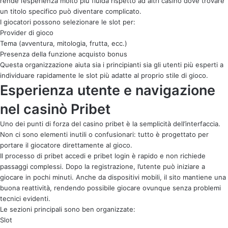
rende l’esperienza molto più fluida rispetto ad altri casinò dove trovare
un titolo specifico può diventare complicato.
I giocatori possono selezionare le slot per:
Provider di gioco
Tema (avventura, mitologia, frutta, ecc.)
Presenza della funzione acquisto bonus
Questa organizzazione aiuta sia i principianti sia gli utenti più esperti a
individuare rapidamente le slot più adatte al proprio stile di gioco.
Esperienza utente e navigazione
nel casinò Pribet
Uno dei punti di forza del casino pribet è la semplicità dell’interfaccia.
Non ci sono elementi inutili o confusionari: tutto è progettato per
portare il giocatore direttamente al gioco.
Il processo di pribet accedi e pribet login è rapido e non richiede
passaggi complessi. Dopo la registrazione, l’utente può iniziare a
giocare in pochi minuti. Anche da dispositivi mobili, il sito mantiene una
buona reattività, rendendo possibile giocare ovunque senza problemi
tecnici evidenti.
Le sezioni principali sono ben organizzate:
Slot