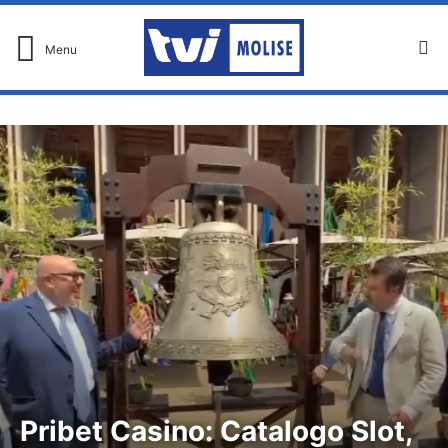
C
Menu
Pribet Casino: Catalogo Slot,